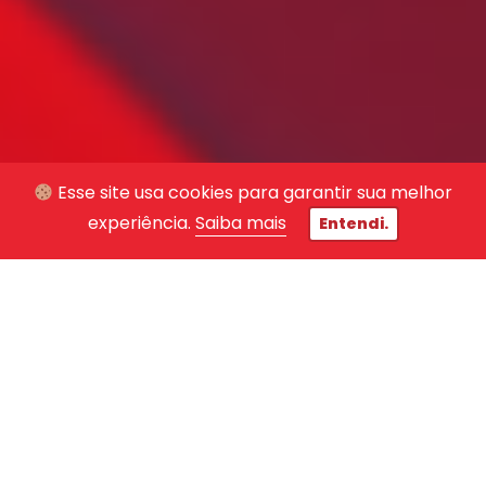
Esse site usa cookies para garantir sua melhor
experiência.
Saiba mais
Entendi.
Leia agora!
“Como conseguir o primeiro emprego
rapidamente”
te prepara para as
oportunidades do mercado de trabalho.
Baixe agora!