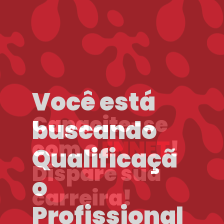
Capacite-se
com o
ENNET
!
Dispare sua
carreira!